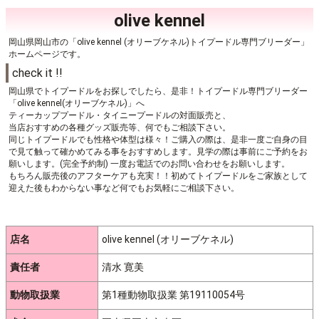
olive kennel
岡山県岡山市の「olive kennel (オリーブケネル)トイプードル専門ブリーダー」
ホームページです。
check it !!
岡山県でトイプードルをお探しでしたら、是非！トイプードル専門ブリーダー
「olive kennel(オリーブケネル)」へ
ティーカッププードル・タイニープードルの対面販売と、
当店おすすめの各種グッズ販売等、何でもご相談下さい。
同じトイプードルでも性格や体型は様々！ご購入の際は、是非一度ご自身の目
で見て触って確かめてみる事をおすすめします。見学の際は事前にご予約をお
願いします。(完全予約制) 一度お電話でのお問い合わせをお願いします。
もちろん販売後のアフターケアも充実！！初めてトイプードルをご家族として
迎えた後もわからない事など何でもお気軽にご相談下さい。
店名
olive kennel (オリーブケネル)
責任者
清水 寛美
動物取扱業
第1種動物取扱業 第19110054号