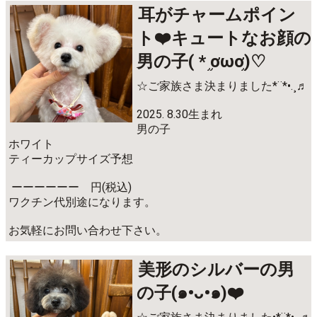
耳がチャームポイン
ト❤️キュートなお顔の
男の子( * ֦ơωơ֦)♡
☆ご家族さま決まりました*¨*•.¸♬︎
2025. 8.30生まれ
男の子
ホワイト
ティーカップサイズ予想
ーーーーーー 円(税込)
ワクチン代別途になります。
お気軽にお問い合わせ下さい。
美形のシルバーの男
の子(๑•ᴗ•๑)❤️