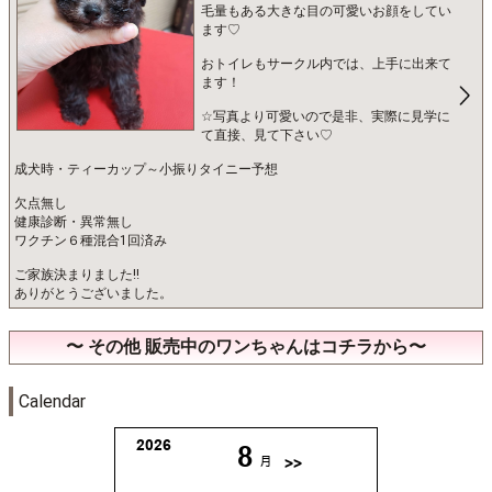
毛量もある大きな目の可愛いお顔をしてい
ます♡
おトイレもサークル内では、上手に出来て
ます！
☆写真より可愛いので是非、実際に見学に
て直接、見て下さい♡
成犬時・ティーカップ～小振りタイニー予想
欠点無し
健康診断・異常無し
ワクチン６種混合1回済み
ご家族決まりました‼️
ありがとうございました。
〜 その他 販売中のワンちゃんはコチラから〜
Calendar