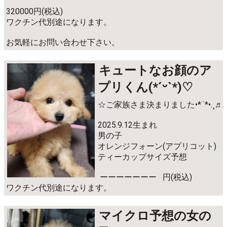
320000円(税込)
ワクチン代別途になります。
お気軽にお問い合わせ下さい。
キュートなお顔のア
プリくん(*ˊᵕˋ*)♡
☆ご家族さま決まりました•*¨*•.¸♬︎
2025.9.12生まれ
男の子
オレンジフォーン(アプリコット)
ティーカップサイズ予想
ーーーーーーー 円(税込)
ワクチン代別途になります。
マイクロ予想の女の