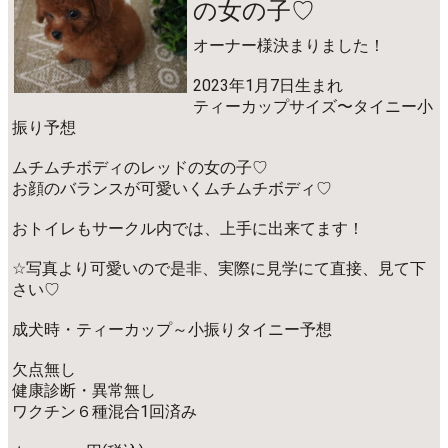
の女の子♡
オーナー様決まりました！
2023年1月7日生まれ
ティーカップサイズ〜タイニー小
振り予想
ムチムチボディのレッドの女の子♡
お顔のバランスが可愛いくムチムチボディ♡
おトイレもサークル内では、上手に出来てます！
☆写真より可愛いので是非、実際に見学にて直接、見て下
さい♡
成犬時・ティーカップ～小振りタイニー予想
欠点無し
健康診断・異常無し
ワクチン６種混合1回済み