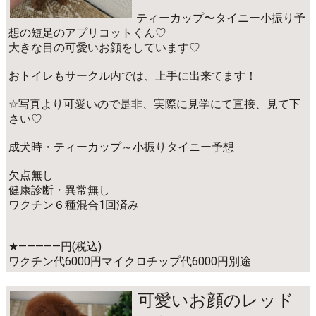
ティーカップ〜タイニー小振り予
想の短足のアプリコットくん♡
大きな目の可愛いお顔をしています♡
おトイレもサークル内では、上手に出来てます！
☆写真より可愛いので是非、実際に見学にて直接、見て下
さい♡
成犬時・ティーカップ～小振りタイニー予想
欠点無し
健康診断・異常無し
ワクチン６種混合1回済み
★―――――円(税込)
ワクチン代6000円マイクロチップ代6000円別途
可愛いお顔のレッド