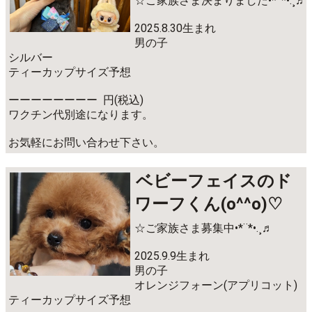
☆ご家族さま決まりました•*¨*•.¸♬︎
2025.8.30生まれ
男の子
シルバー
ティーカップサイズ予想
ーーーーーーーー 円(税込)
ワクチン代別途になります。
お気軽にお問い合わせ下さい。
ベビーフェイスのド
ワーフくん(o^^o)♡
☆ご家族さま募集中•*¨*•.¸♬︎
2025.9.9生まれ
男の子
オレンジフォーン(アプリコット)
ティーカップサイズ予想