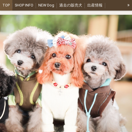
»
TOP
SHOP INFO
NEW Dog
過去の販売犬
出産情報
olive kennel ファミリー