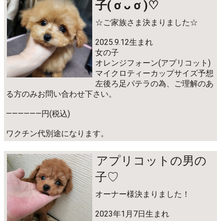
子( ơ ᴗ ơ )♡
☆ご家族さま決まりました☆
2025.9.12生まれ
女の子
オレンジフォーン(アプリコット)
マイクロティーカップサイズ予想
左後ろ足パテラの為、ご理解のあ
る方のみお問い合わせ下さい。
――――――円(税込)
ワクチン代別途になります。
アプリコットの男の
子♡
オーナー様決まりました！
2023年1月7日生まれ