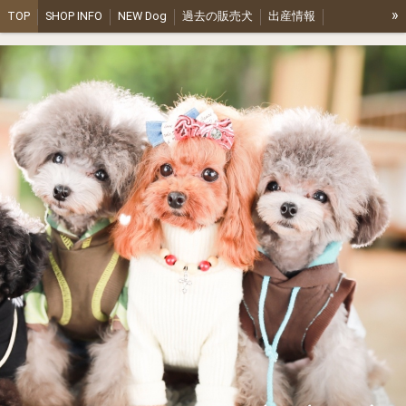
»
TOP
SHOP INFO
NEW Dog
過去の販売犬
出産情報
olive kennel ファミリー