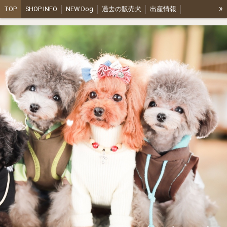
»
TOP
SHOP INFO
NEW Dog
過去の販売犬
出産情報
olive kennel ファミリー